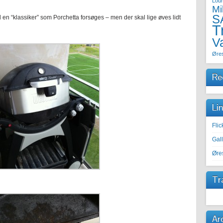
Lou
Mi
S
 en “klassiker” som Porchetta forsøges – men der skal lige øves lidt
T
V
Øre
Re
Li
Fli
Gal
Øre
Tr
Ar