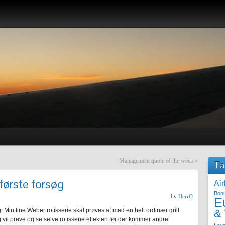
Management quote of the week
»
Ta
første forsøg
Air
Bon
by
HerrO
E
 Min fine Weber rotisserie skal prøves af med en helt ordinær grill
&
eg vil prøve og se selve rotisserie effekten før der kommer andre