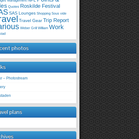
NFL
nges
Management
les
Roskilde Festival
Quotes
AS
SAS Lounges
Shopping
Sous vide
ravel
Trip Report
Travel Gear
arious
Work
Weber Grill
William
stad
cent photos
nks
ckr – Photostream
lery
staden
avel plans
chives