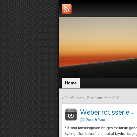
Home
«
PointBooster – Free points from SAS
Weber rotisserie – 
JUN
09
Food & Wine
Så skal fødselsgaven bruges for første gang.
kylling. Den bliver helt neutral krydret da j