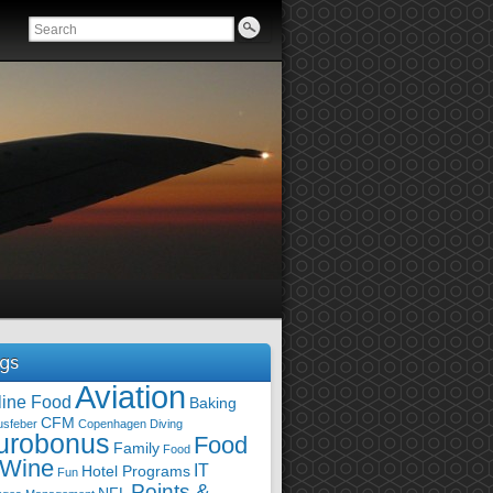
gs
Aviation
line Food
Baking
CFM
usfeber
Copenhagen
Diving
urobonus
Food
Family
Food
 Wine
IT
Hotel Programs
Fun
Points &